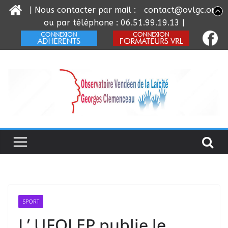
| Nous contacter par mail :
contact@ovlgc.org
ou par téléphone : 06.51.99.19.13 |
Passer
au
contenu
SPORT
L’ UFOLEP publie le