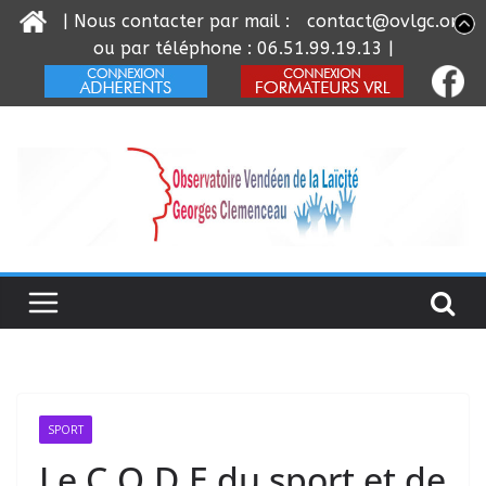
| Nous contacter par mail :
contact@ovlgc.org
ou par téléphone : 06.51.99.19.13 |
Passer
au
contenu
SPORT
Le C.O.D.E du sport et de