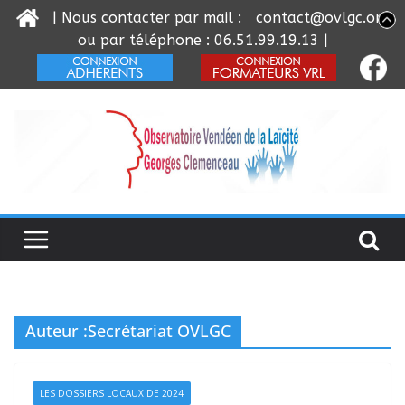
| Nous contacter par mail :
contact@ovlgc.org
ou par téléphone : 06.51.99.19.13 |
Passer
au
contenu
Auteur :
Secrétariat OVLGC
LES DOSSIERS LOCAUX DE 2024