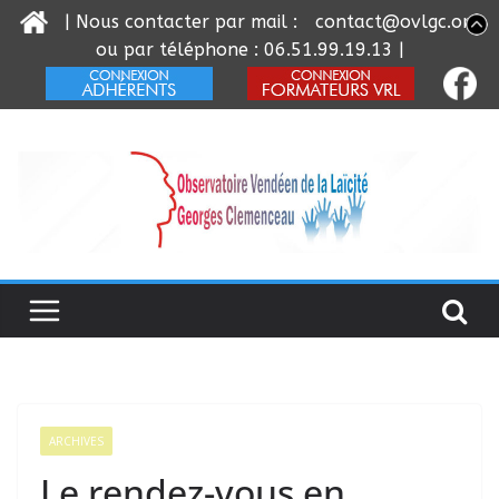
| Nous contacter par mail :
contact@ovlgc.org
ou par téléphone : 06.51.99.19.13 |
Passer
au
contenu
ARCHIVES
Le rendez-vous en