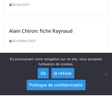
28 mai 2019
Alain Chiron: fiche Raynaud
26 octobre 2023
En poursuivant votre navigation sur ce site, vous acceptez
l’utilisation de cookies.
Ok
Je refuse
Politique de confidentialité
Copyright © 2026
Observatoire Vendéen de la Laïcité "Georges
Clémenceau"
. Tous droits réservés.